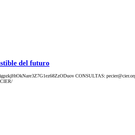
ible del futuro
Ukc-igpzkjHtOkNare3Z7G1ez68ZzODuov CONSULTAS: pecier@cier.or
aCIER/