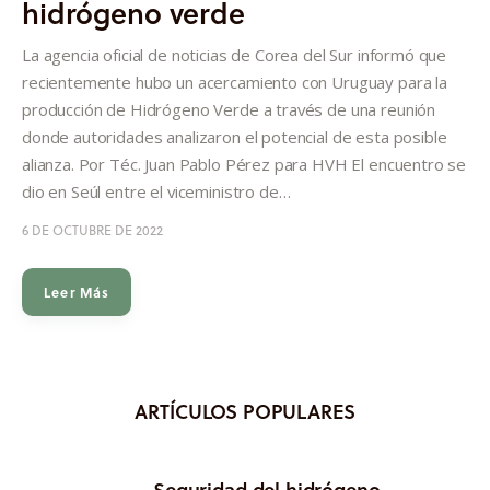
hidrógeno verde
Informes
La agencia oficial de noticias de Corea del Sur informó que
Quiénes somos
recientemente hubo un acercamiento con Uruguay para la
producción de Hidrógeno Verde a través de una reunión
donde autoridades analizaron el potencial de esta posible
alianza. Por Téc. Juan Pablo Pérez para HVH El encuentro se
dio en Seúl entre el viceministro de…
6 DE OCTUBRE DE 2022
Leer Más
ARTÍCULOS POPULARES
Seguridad del hidrógeno