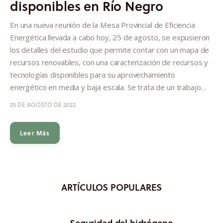
disponibles en Río Negro
Informes
En una nueva reunión de la Mesa Provincial de Eficiencia
Quiénes somos
Energética llevada a cabo hoy, 25 de agosto, se expusieron
los detalles del estudio que permite contar con un mapa de
recursos renovables, con una caracterización de recursos y
tecnologías disponibles para su aprovechamiento
energético en media y baja escala. Se trata de un trabajo…
25 DE AGOSTO DE 2022
Leer Más
ARTÍCULOS POPULARES
Seguridad del hidrógeno