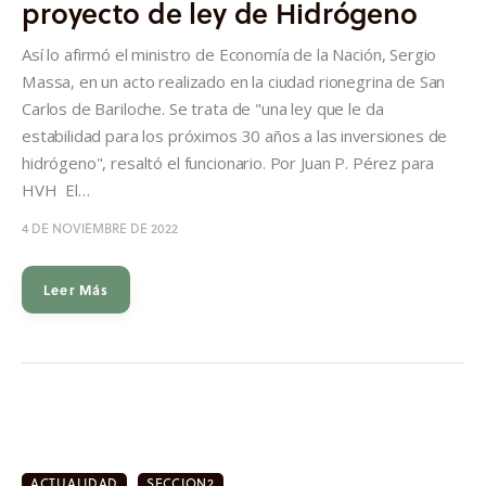
proyecto de ley de Hidrógeno
Informes
Así lo afirmó el ministro de Economía de la Nación, Sergio
Quiénes somos
Massa, en un acto realizado en la ciudad rionegrina de San
Carlos de Bariloche. Se trata de "una ley que le da
estabilidad para los próximos 30 años a las inversiones de
hidrógeno", resaltó el funcionario. Por Juan P. Pérez para
HVH El…
4 DE NOVIEMBRE DE 2022
Leer Más
ACTUALIDAD
SECCION2