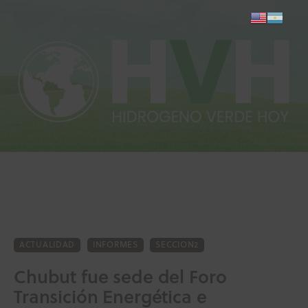
Inicio
Actualidad
Investigación
Proyectos
Informes
ACTUALIDAD
INFORMES
SECCION2
Chubut fue sede del Foro
Quiénes somos
Transición Energética e