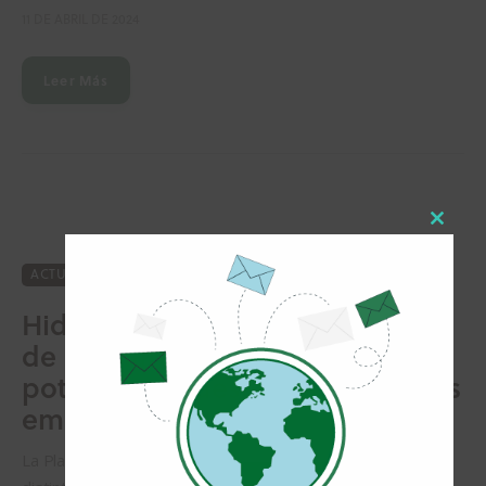
11 DE ABRIL DE 2024
Leer Más
Close
this
ACTUALIDAD
SECCION2
modul
Hidrógeno verde: la necesidad
de un marco regulatorio para
potenciar su desarrollo con bajas
emisiones
La PlataformaH2 Argentina se reunió para discutir los