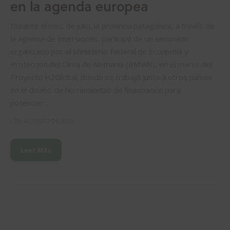
en la agenda europea
Investigación
Durante el mes de julio, la provincia patagónica, a través de
la Agencia de Inversiones, participó de un seminario
Proyectos
organizado por el Ministerio Federal de Economía y
Protección del Clima de Alemania (BMWK), en el marco del
Informes
Proyecto H2Global, donde se trabajó junto a otros países
en el diseño de herramientas de financiación para
Quiénes somos
potenciar…
1 DE AGOSTO DE 2022
Leer Más