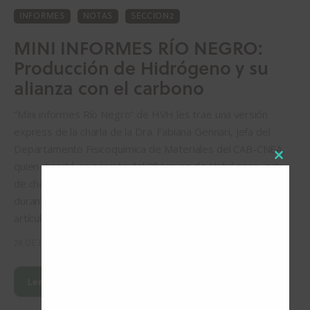
INFORMES
NOTAS
SECCION2
MINI INFORMES RÍO NEGRO:
Producción de Hidrógeno y su
alianza con el carbono
“Mini informes Río Negro” de HVH les trae una versión
express de la charla de la Dra. Fabiana Gennari, Jefa del
Departamento Fisicoquímica de Materiales del CAB-CNEA,
quien disertó en ocasión del 2° Jueves de Hidrógeno, ciclo
Close
de charlas organizado por el Gobierno de Río Negro
this
durante el 2021. Para quienes deseen consultar los
modul
artículos…
28 DE JULIO DE 2022
Leer Más