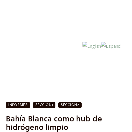
Inicio
Actualidad
INFORMES
SECCION1
SECCION2
Investigación
Bahía Blanca como hub de
Proyectos
hidrógeno limpio