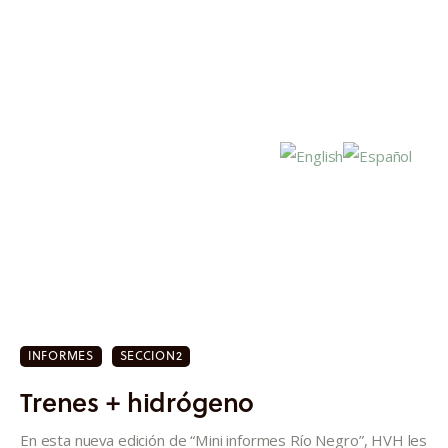
Inicio
Actualidad
INFORMES
SECCION2
Investigación
Trenes + hidrógeno
Proyectos
En esta nueva edición de “Mini informes Río Negro”, HVH les