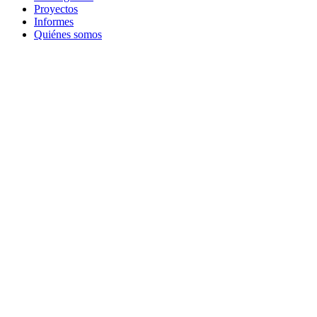
Proyectos
Informes
Quiénes somos
Close this module
Suscribite a