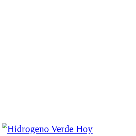
nuestro
Newsletter
Suscribite a nuestro Newsletter y
no te pierdas ninguna noticia!
Email
Ingresa tu email
Suscribite!
No gracias!