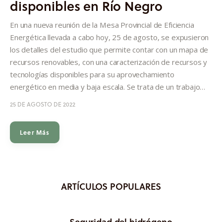
disponibles en Río Negro
Informes
En una nueva reunión de la Mesa Provincial de Eficiencia
Quiénes somos
Energética llevada a cabo hoy, 25 de agosto, se expusieron
los detalles del estudio que permite contar con un mapa de
recursos renovables, con una caracterización de recursos y
tecnologías disponibles para su aprovechamiento
energético en media y baja escala. Se trata de un trabajo…
25 DE AGOSTO DE 2022
Leer Más
ARTÍCULOS POPULARES
Seguridad del hidrógeno