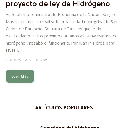
proyecto de ley de Hidrógeno
Informes
Así lo afirmó el ministro de Economía de la Nación, Sergio
Quiénes somos
Massa, en un acto realizado en la ciudad rionegrina de San
Carlos de Bariloche. Se trata de "una ley que le da
estabilidad para los próximos 30 años a las inversiones de
hidrógeno", resaltó el funcionario. Por Juan P. Pérez para
HVH El…
4 DE NOVIEMBRE DE 2022
Leer Más
ARTÍCULOS POPULARES
Seguridad del hidrógeno