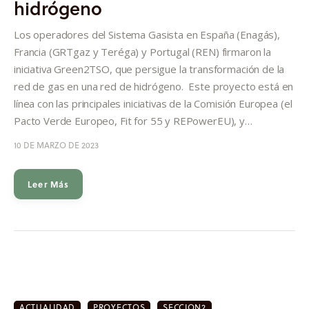
hidrógeno
Informes
Los operadores del Sistema Gasista en España (Enagás),
Quiénes somos
Francia (GRTgaz y Teréga) y Portugal (REN) firmaron la
iniciativa Green2TSO, que persigue la transformación de la
red de gas en una red de hidrógeno. Este proyecto está en
línea con las principales iniciativas de la Comisión Europea (el
Pacto Verde Europeo, Fit for 55 y REPowerEU), y…
10 DE MARZO DE 2023
Leer Más
ACTUALIDAD
PROYECTOS
SECCION2