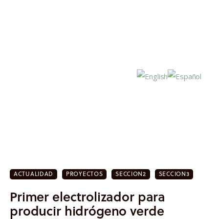
Inicio
Actualidad
ACTUALIDAD
PROYECTOS
SECCION2
SECCION3
Investigación
Primer electrolizador para
Proyectos
producir hidrógeno verde