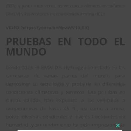
(BEV) y junto a los vehículos eléctricos híbridos enchufables
(PHEV) y los motores de combustión interna (ICE).
VIDEO:
https://youtu.be/9paWV10_BiQ
PRUEBAS EN TODO EL
MUNDO
Desde 2023, el BMW iX5 Hydrogen ha estado en las
carreteras de varias partes del mundo para
demostrar su tecnología y probarla en diferentes
condiciones climáticas y terrenos. Las pruebas en
climas cálidos han expuesto a los vehículos a
temperaturas de hasta 45 °C, así como a arena,
polvo, diversas pendientes y niveles fluctuantes de
humedad, y su rendimiento ha sido impresionante