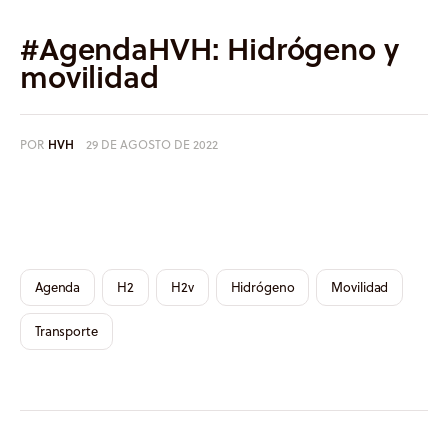
Informes
#AgendaHVH: Hidrógeno y
Quiénes somos
movilidad
POR
HVH
29 DE AGOSTO DE 2022
Agenda
H2
H2v
Hidrógeno
Movilidad
Transporte