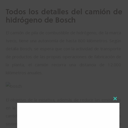
Todos los detalles del camión de
hidrógeno de Bosch
El camión de pila de combustible de hidrógeno, de la marca 
Iveco, tiene una autonomía de hasta 800 kilómetros. Según 
detalla Bosch, se espera que con la actividad de transporte 
de productos de las propias operaciones de fabricación de 
la planta, el camión recorra una distancia de 12.000 
kilómetros anuales.
El objetivo de la iniciativa, además de reducir las emisiones 
Close
en la logística, es sumar experiencia y recopilar la mayor 
this
cantidad de datos posible en vistas al desarrollo de futuros 
modul
sistemas motrices. Weischel señala:
 «El hecho de que no 