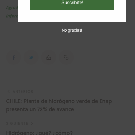
Suscribite!
Agradecemos a 
H2 Hidrógeno Verde
 de España por la 
información. Autor de la nota: 
Javier López de Benito
No gracias!
ANTERIOR
CHILE: Planta de hidrógeno verde de Enap
presenta un 72% de avance
SIGUIENTE
Hidrógeno: ¿qué? ¿cómo?