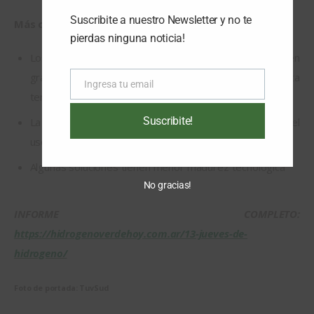
Suscribite a nuestro Newsletter y no te
Más consideraciones: 
pierdas ninguna noticia!
Los ductos son más económicos que el ferrocarril en
grandes volúmenes y que la electricidad vía líneas de alta
Ingresa tu email
Email
tensión
Suscribite!
La solución más adecuada depende en gran parte del
uso final del Hidrógeno
Algunas soluciones tienen menor madurez tecnológica
No gracias!
INFORME COMPLETO: 
https://hidrogenoverdehoy.com.ar/13-jueves-de-
hidrogeno/
Foto de portada: TuvSud