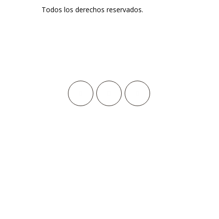
Todos los derechos reservados.
Suscribite a nuestro Newslet
Suscribite a nuestro Newsletter y no te pierdas ninguna no