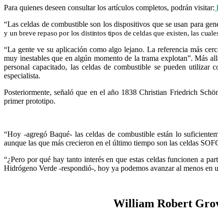
Para quienes deseen consultar los artículos completos, podrán visitar:
“Las celdas de combustible son los dispositivos que se usan para gene
y un breve repaso por los distintos tipos de celdas que existen, las cual
“La gente ve su aplicación como algo lejano. La referencia más cerc
muy inestables que en algún momento de la trama explotan”. Más allá d
personal capacitado, las celdas de combustible se pueden utilizar 
especialista.
Posteriormente, señaló que en el año 1838 Christian Friedrich Schön
primer prototipo.
“Hoy -agregó Baqué- las celdas de combustible están lo suficiente
aunque las que más crecieron en el último tiempo son las celdas SOFC, 
“¿Pero por qué hay tanto interés en que estas celdas funcionen a part
Hidrógeno Verde -respondió-, hoy ya podemos avanzar al menos en usa
William Robert Grove