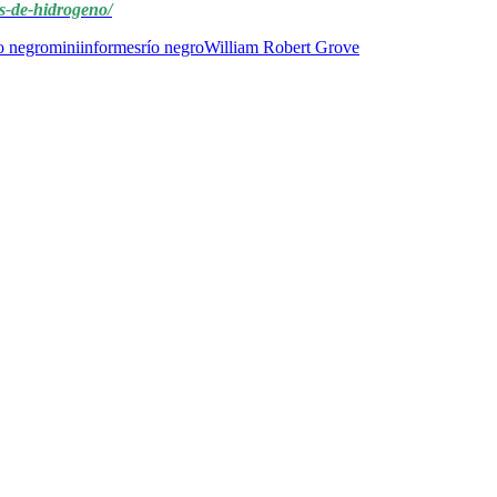
s-de-hidrogeno/
o negro
miniinformes
río negro
William Robert Grove