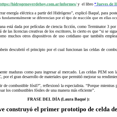
https://hidrogenoverdehoy.com.ar/informes/
y el libro
“
Jueves de H
rar energía eléctrica a partir del Hidrógeno”, explicó Baqué, para pos
es fundamentalmente se diferencian por el tipo de reacción que en ellas oc
ana está dada por películas de ciencia ficción, como Terminator 3 por 
e las licencias creativas de los escritores, lo cierto es que “si se si
como muchos otros dispositivos de uso cotidiano que también emplean
bein descubrió el principio por el cual funcionan las celdas de comb
mente maduras como para ingresar al mercado. Las celdas PEM son las
por el gran desarrollo de materiales que permitió mejorar su rendimiento
ir de combustible fósil?”, reflexionó la especialista. “Porque mientras
r los combustibles fósiles de una manera más eficiente”.
FRASE DEL DÍA (Laura Baqué ):
 construyó el primer prototipo de celda d