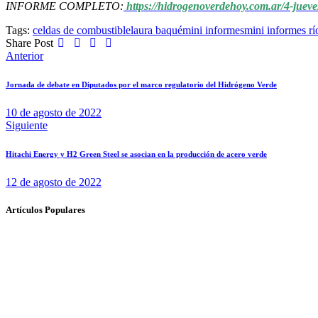
INFORME COMPLETO:
https://hidrogenoverdehoy.com.ar/4-jueve
Tags:
celdas de combustible
laura baqué
mini informes
mini informes rí
Share Post
Navegación
Anterior
de
Jornada de debate en Diputados por el marco regulatorio del Hidrógeno Verde
entradas
10 de agosto de 2022
Siguiente
Hitachi Energy y H2 Green Steel se asocian en la producción de acero verde
12 de agosto de 2022
Artículos Populares