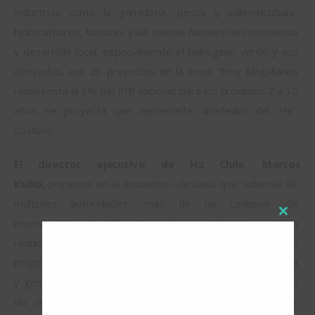
industrias como la ganadería, pesca y salmonicultura, 
hidrocarburos, turismo, y las nuevas fuentes de crecimiento 
y desarrollo local, especialmente el hidrógeno verde y sus 
derivados, con 20 proyectos en la zona. “Hoy Magallanes 
representa el 1% del PIB nacional; para los próximos 7 a 10 
años se proyecta que represente alrededor del 7%”, 
sostuvo.
El director ejecutivo de H2 Chile, Marcos 
Kulka,
 presente en el encuentro, destacó que “además de 
múltiples autoridades, más de un centenar de 
inversionistas de diferentes países e industrias se han 
Close
reunido para impulsar proyectos de inversión con 
this
propósito, que promuevan la descarbonización del planeta 
modul
y generen un alto valor para los territorios. Se abordaron 
las oportunidades y desafíos para materializar estos 