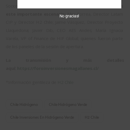
Socios de 
H2 Chile también estuvieron presentes en 
este importante escenario:
 Max Correa, Director Latam 
No gracias!
CIP y Director H2 Chile; Jaime Vásquez, Director Proyecto 
Llaquedona; Javier Dib, CEO AES Andes; María Ignacia 
Varela, VP of Finance de HIF Global; quienes fueron parte 
de los paneles de la sesión de apertura.
La transmisión y más detalles 
aquí: 
https://foroinversionesmagallanes.cl/
*Información gentileza de 
H2 Chile
Chile Hidrógeno
Chile Hidrógeno Verde
Chile Inversiones En Hidrógeno Verde
H2 Chile