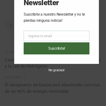
Newsletter
Suscribite a nuestro Newsletter y no te
pierdas ninguna noticia!
Ingresa tu email
Email
Suscribite!
ANTERIOR
Carreras y Royón repasaron detalles de ALIPIBA 2
y la Ley de Hidrógeno
No gracias!
SIGUIENTE
El aeropuerto de Ezeiza será abastecido con más
de un 90% de energía renovable