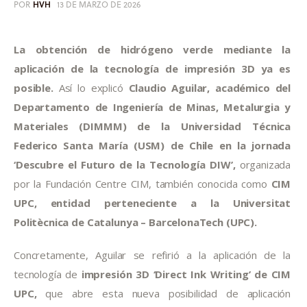
POR
HVH
13 DE MARZO DE 2026
Informes
Quiénes somos
La obtención de hidrógeno verde mediante la 
aplicación de la tecnología de impresión 3D ya es 
posible.
 Así lo explicó 
Claudio Aguilar, académico del 
Departamento de Ingeniería de Minas, Metalurgia y 
Materiales (DIMMM) de la Universidad Técnica 
Federico Santa María (USM) de Chile en la jornada 
‘Descubre el Futuro de la Tecnología DIW’,
 organizada 
por la Fundación Centre CIM, también conocida como 
CIM 
UPC, entidad perteneciente a la Universitat 
Politècnica de Catalunya – BarcelonaTech (UPC).
Concretamente, Aguilar se refirió a la aplicación de la 
tecnología de
 impresión 3D ‘Direct Ink Writing’ de CIM 
UPC, 
que abre esta nueva posibilidad de aplicación 