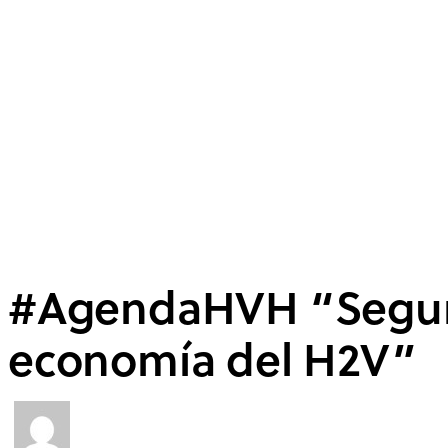
#AgendaHVH “Segund
economía del H2V”