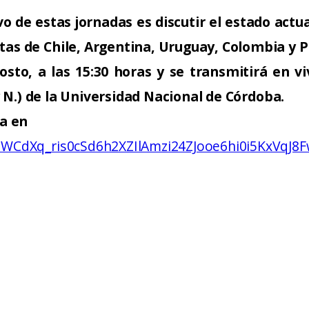
ivo de estas jornadas es discutir el estado act
tas de Chile, Argentina, Uruguay, Colombia y P
sto, a las 15:30 horas y se transmitirá en v
 y N.) de la Universidad Nacional de Córdoba.
via en
81WCdXq_ris0cSd6h2XZIlAmzi24ZJooe6hi0i5KxVqJ8