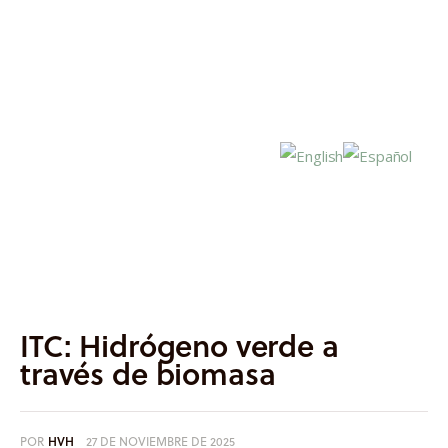
Inicio
Actualidad
ITC: Hidrógeno verde a
Investigación
través de biomasa
Proyectos
POR
HVH
27 DE NOVIEMBRE DE 2025