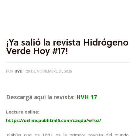
Informes
Quiénes somos
¡Ya salió la revista Hidrógeno
Verde Hoy #17!
POR
HVH
28 DE NOVIEMBRE DE 2025
Descargá aquí la revista: 
HVH 17
Lectura online:
https://online.pubhtml5.com/caqdu/wfoz/ 
¿Sabías que es HVH es la primera revista del mundo 