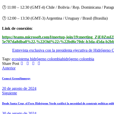
🕑
11:00 – 12:30 (GMT-4) Chile / Bolivia / Rep. Dominicana / Parag
🕑
12:00 – 13:30 (GMT-3) Argentina / Uruguay / Brasil (Brasilia)
Link de conexión
:
https://teams.microsoft.com/l/meetup-join/19:meeting_
5e707da8dba8%22,%22Oid%22:%22bd6c70dc-b3da-45da-b2b
Entrevista exclusiva con la presidenta ejecutiva de Hidrógeno
Tags:
ecosistema hidrógeno colombia
hidrógeno colombia
Share Post
Navegación
Anterior
de
Conocé GreenSinnergy
entradas
20 de agosto de 2024
Siguiente
Desde Santa Cruz, el Foro Hidrógeno Verde ratificó la necesidad de construir políticas públ
30 de agosto de 2024