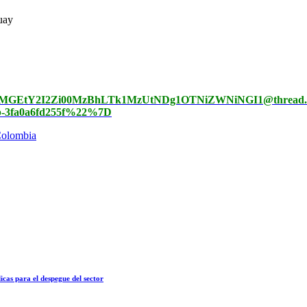
uay
ZjE0ZmI2MGEtY2I2Zi00MzBhLTk1MzUtNDg1OTNiZWNiNGI1@thread
b-3fa0a6fd255f%22%7D
 Colombia
icas para el despegue del sector