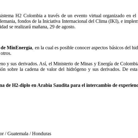
osistema H2 Colombia a través de un evento virtual organizado en e
Alemania,
fondos de la Iniciativa Internacional del Clima (IKI),
e implem
dad se realizará mañana, 29 de agosto.
 de MinEnergía
, en la cual es posible conocer aspectos básicos del hid
 otros.
geno y sus derivados. Así, el Ministerio de Minas y Energía de Colomb
rmación sobre la cadena de valor del hidrógeno y sus derivados. De es
na de H2-diplo en Arabia Saudita para el intercambio de experienci
or / Guatemala / Honduras