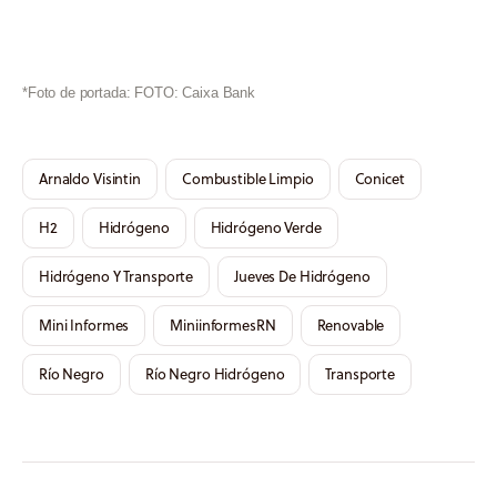
*Foto de portada: FOTO: Caixa Bank
Arnaldo Visintin
Combustible Limpio
Conicet
H2
Hidrógeno
Hidrógeno Verde
Hidrógeno Y Transporte
Jueves De Hidrógeno
Mini Informes
MiniinformesRN
Renovable
Río Negro
Río Negro Hidrógeno
Transporte