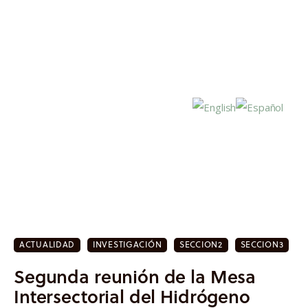
Inicio
Actualidad
ACTUALIDAD
INVESTIGACIÓN
SECCION2
SECCION3
Investigación
Segunda reunión de la Mesa
Proyectos
Intersectorial del Hidrógeno