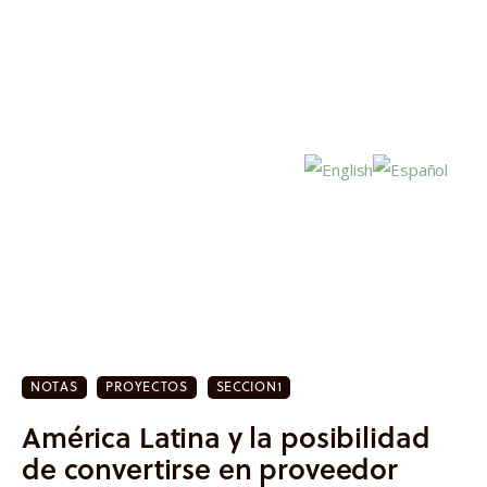
Inicio
Actualidad
NOTAS
PROYECTOS
SECCION1
Investigación
América Latina y la posibilidad
Proyectos
de convertirse en proveedor