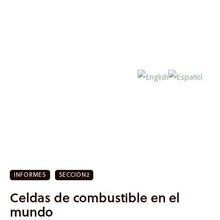
Inicio
Actualidad
INFORMES
SECCION2
Investigación
Celdas de combustible en el
Proyectos
mundo