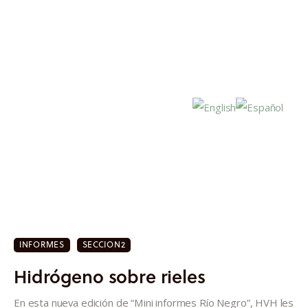
Inicio
Actualidad
INFORMES
SECCION2
Investigación
Hidrógeno sobre rieles
Proyectos
En esta nueva edición de “Mini informes Río Negro”, HVH les