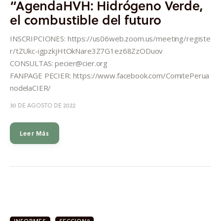
“AgendaHVH: Hidrógeno Verde,
el combustible del futuro
INSCRIPCIONES: https://us06web.zoom.us/meeting/registe
r/tZUkc-igpzkjHtOkNare3Z7G1ez68ZzODuov
CONSULTAS: pecier@cier.org
FANPAGE PECIER: https://www.facebook.com/ComitePerua
nodelaCIER/
30 DE AGOSTO DE 2022
Leer Más