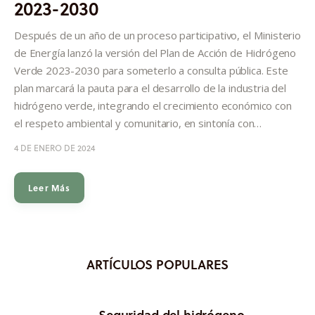
2023-2030
Informes
Después de un año de un proceso participativo, el Ministerio
Quiénes somos
de Energía lanzó la versión del Plan de Acción de Hidrógeno
Verde 2023-2030 para someterlo a consulta pública. Este
plan marcará la pauta para el desarrollo de la industria del
hidrógeno verde, integrando el crecimiento económico con
el respeto ambiental y comunitario, en sintonía con…
4 DE ENERO DE 2024
Leer Más
ARTÍCULOS POPULARES
Seguridad del hidrógeno