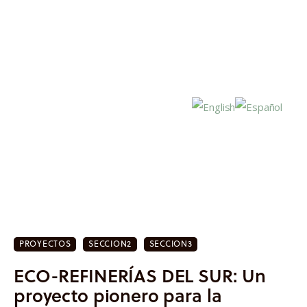
Inicio
Actualidad
PROYECTOS
SECCION2
SECCION3
Investigación
ECO-REFINERÍAS DEL SUR: Un
Proyectos
proyecto pionero para la