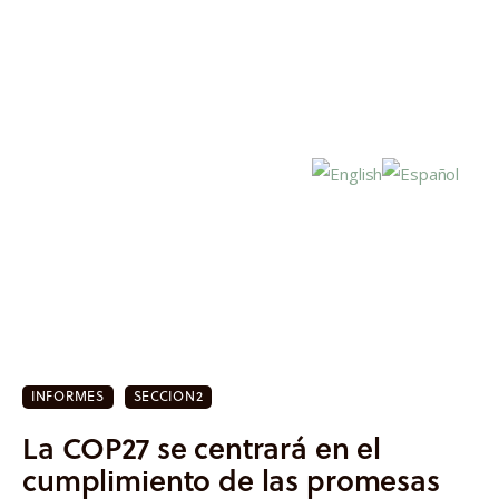
Inicio
Actualidad
INFORMES
SECCION2
Investigación
La COP27 se centrará en el
Proyectos
cumplimiento de las promesas