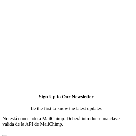
Suscribite a nuestro Newsle
Suscribite a nuestro Newsletter y no te pierdas ninguna n
Email
Ingresa tu email
No gracias!
Sign Up to Our Newsletter
Be the first to know the latest updates
No está conectado a MailChimp. Deberá introducir una clave
válida de la API de MailChimp.