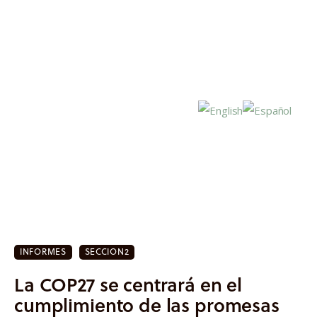
Inicio
Actualidad
INFORMES
SECCION2
Investigación
La COP27 se centrará en el
Proyectos
cumplimiento de las promesas