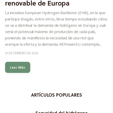
renovable de Europa
Informes
La iniciativa European Hydrogen Backbone (EHB), en la que
Quiénes somos
participa Enagás, entre otros, lleva tiempo estudiando cómo
se va a distribuir la demanda de hidrógeno en Europa y cuál
sería el potencial máximo de producción de cada país,
poniendo de manifiesto la necesidad de una red que
acerque la oferta y la demanda. REPowerEU contempla…
10 DE FEBRERO DE 2023
Leer Más
ARTÍCULOS POPULARES
Seguridad del hidrógeno