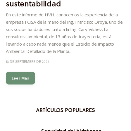
sustentabilidad
Informes
En este informe de HVH, conocemos la experiencia de la
Quiénes somos
empresa FCISA de la mano del Ing. Francisco Oroya, uno de
sus socios fundadores junto a la Ing. Cary Vilchez. La
consultora ambiental, de 13 años de trayectoria, está
llevando a cabo nada menos que el Estudio de Impacto
Ambiental Detallado de la Planta…
13 DE SEPTIEMBRE DE 2024
Leer Más
ARTÍCULOS POPULARES
Seguridad del hidrógeno