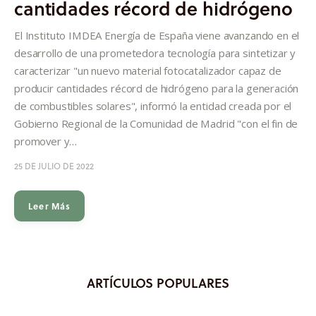
cantidades récord de hidrógeno
Informes
El Instituto IMDEA Energía de España viene avanzando en el
Quiénes somos
desarrollo de una prometedora tecnología para sintetizar y
caracterizar "un nuevo material fotocatalizador capaz de
producir cantidades récord de hidrógeno para la generación
de combustibles solares", informó la entidad creada por el
Gobierno Regional de la Comunidad de Madrid "con el fin de
promover y…
25 DE JULIO DE 2022
Leer Más
ARTÍCULOS POPULARES