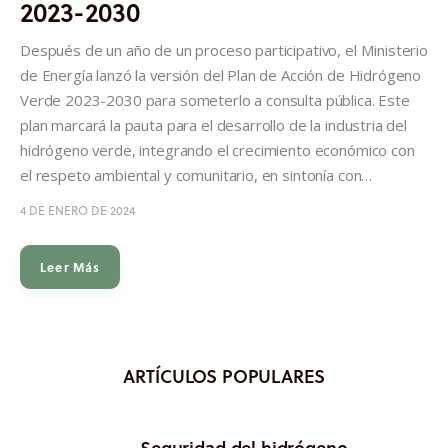
2023-2030
Informes
Después de un año de un proceso participativo, el Ministerio
Quiénes somos
de Energía lanzó la versión del Plan de Acción de Hidrógeno
Verde 2023-2030 para someterlo a consulta pública. Este
plan marcará la pauta para el desarrollo de la industria del
hidrógeno verde, integrando el crecimiento económico con
el respeto ambiental y comunitario, en sintonía con…
4 DE ENERO DE 2024
Leer Más
ARTÍCULOS POPULARES
Seguridad del hidrógeno