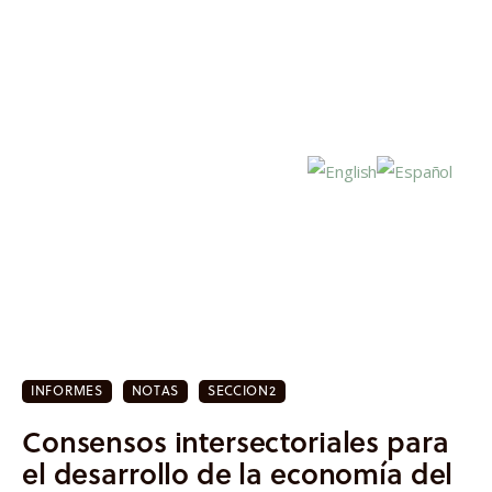
Inicio
Actualidad
INFORMES
NOTAS
SECCION2
Investigación
Consensos intersectoriales para
Proyectos
el desarrollo de la economía del