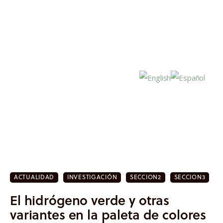
Inicio
Actualidad
ACTUALIDAD
INVESTIGACIÓN
SECCION2
SECCION3
Investigación
El hidrógeno verde y otras
Proyectos
variantes en la paleta de colores