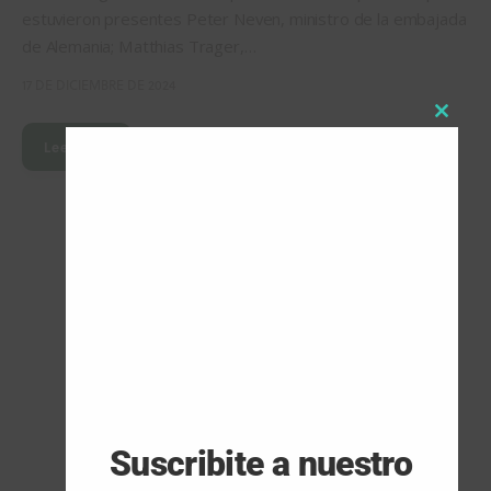
estuvieron presentes Peter Neven, ministro de la embajada
de Alemania; Matthias Trager,…
17 DE DICIEMBRE DE 2024
Close
Leer Más
this
modul
ARTÍCULOS POPULARES
Seguridad del hidrógeno
5 DE AGOSTO DE 2026
Suscribite a nuestro
HIDRÓGENO VERDE Y POWER-