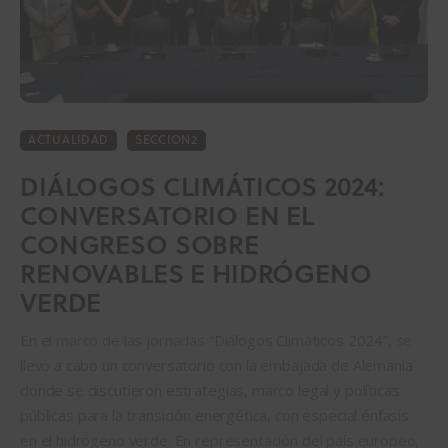
ACTUALIDAD
SECCION2
DIÁLOGOS CLIMÁTICOS 2024:
CONVERSATORIO EN EL
CONGRESO SOBRE
RENOVABLES E HIDRÓGENO
VERDE
En el marco de las jornadas “Diálogos Climáticos 2024”, se
llevó a cabo un conversatorio con la embajada de Alemania
donde se discutieron estrategias, marco legal y políticas
públicas para la transición energética, con especial énfasis
en el hidrógeno verde. En representación del país europeo,