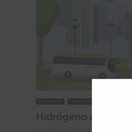
ACTUALIDAD
PROYECTOS
SECCION2
Hidrógeno en Misio
Este proyecto nace de una necesidad presente en