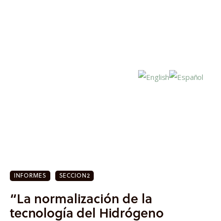
Inicio
Actualidad
INFORMES
SECCION2
Investigación
“La normalización de la
Proyectos
tecnología del Hidrógeno