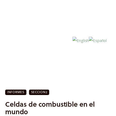
Inicio
Actualidad
INFORMES
SECCION2
Investigación
Celdas de combustible en el
Proyectos
mundo