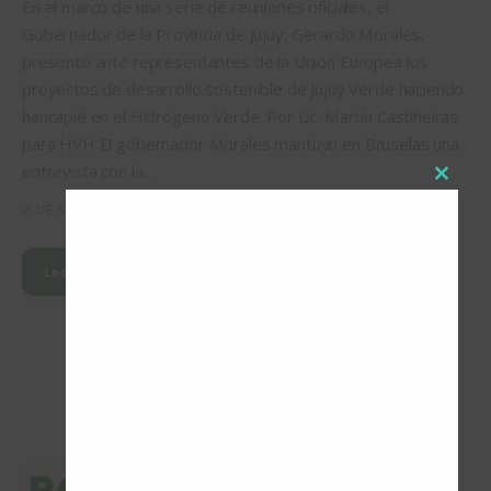
En el marco de una serie de reuniones oficiales, el
Gobernador de la Provincia de Jujuy, Gerardo Morales,
presentó ante representantes de la Unión Europea los
proyectos de desarrollo sostenible de Jujuy Verde haciendo
hancapié en el Hidrógeno Verde. Por Lic. Martín Castiñeiras
para HVH El gobernador Morales mantuvo en Bruselas una
entrevista con la…
Close
21 DE SEPTIEMBRE DE 2022
this
modul
Leer Más
ARTÍCULOS POPULARES