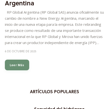
Argentina
Informes
RP Global Argentina (RP Global SAS) anuncia oficialmente su
Quiénes somos
cambio de nombre a New Energy Argentina, marcando el
inicio de una nueva etapa para la empresa. Este rebranding
se produce como resultado de una importante transacción
internacional en la que RP Global y Mirova han unido fuerzas
para crear un productor independiente de energía (IPP)…
6 DE OCTUBRE DE 2025
Leer Más
ARTÍCULOS POPULARES
Seguridad del hidrógeno