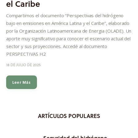
el Caribe
Informes
Compartimos el documento “Perspectivas del hidrógeno
Quiénes somos
bajo en emisiones en América Latina y el Caribe”, elaborado
por la Organización Latinoamericana de Energia (OLADE). Un
aporte muy significativo para conocer el escenario actual del
sector y sus proyecciones. Accedé al documento
PERSPECTIVAS H2
18 DE JULIO DE 2025
Leer Más
ARTÍCULOS POPULARES
Seguridad del hidrógeno