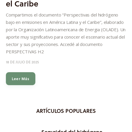
el Caribe
Informes
Compartimos el documento “Perspectivas del hidrógeno
Quiénes somos
bajo en emisiones en América Latina y el Caribe”, elaborado
por la Organización Latinoamericana de Energia (OLADE). Un
aporte muy significativo para conocer el escenario actual del
sector y sus proyecciones. Accedé al documento
PERSPECTIVAS H2
18 DE JULIO DE 2025
Leer Más
ARTÍCULOS POPULARES
Seguridad del hidrógeno